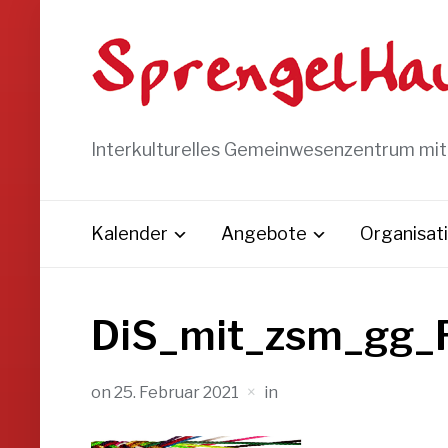
Interkulturelles Gemeinwesenzentrum mi
Kalender
Angebote
Organisat
DiS_mit_zsm_gg_R
on
25. Februar 2021
in