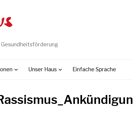
t Gesundheitsförderung
ionen
Unser Haus
Einfache Sprache
assismus_Ankündigung