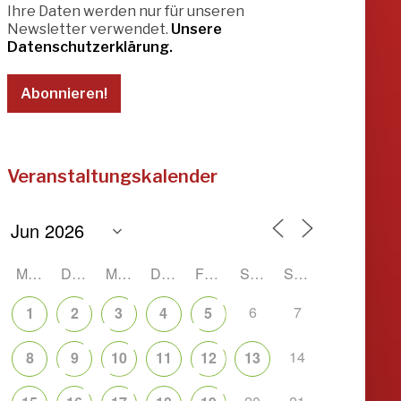
Ihre Daten werden nur für unseren
Newsletter verwendet.
Unsere
Datenschutzerklärung.
Veranstaltungskalender
MONTAG
DIENSTAG
MITTWOCH
DONNERSTAG
FREITAG
SAMSTAG
SONNTAG
6
7
1
2
3
4
5
14
8
9
10
11
12
13