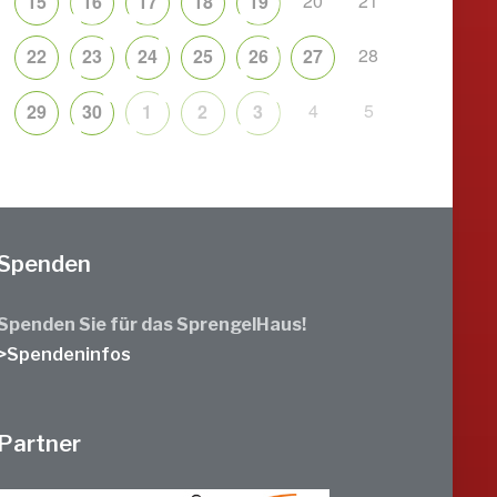
20
21
15
16
17
18
19
28
22
23
24
25
26
27
4
5
29
30
1
2
3
Spenden
Spenden Sie für das SprengelHaus!
>Spendeninfos
Partner