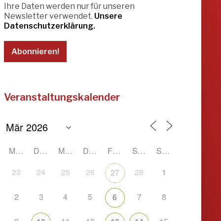
Ihre Daten werden nur für unseren
Newsletter verwendet.
Unsere
Datenschutzerklärung.
Veranstaltungskalender
MONTAG
DIENSTAG
MITTWOCH
DONNERSTAG
FREITAG
SAMSTAG
SONNTAG
23
24
25
26
28
1
27
2
3
4
5
7
8
6