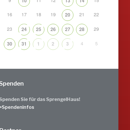
9
11
12
15
10
13
14
16
17
18
19
21
22
20
23
29
24
25
26
27
28
4
5
30
31
1
2
3
Spenden
Spenden Sie für das SprengelHaus!
>Spendeninfos