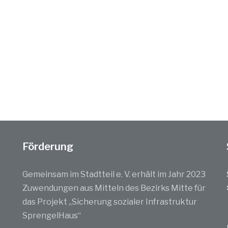
Förderung
Gemeinsam im Stadtteil e. V. erhält im Jahr 2023
Zuwendungen aus Mitteln des Bezirks Mitte für
das Projekt „Sicherung sozialer Infrastruktur
SprengelHaus“