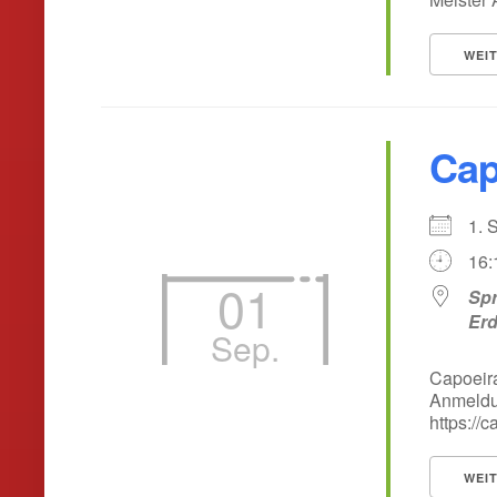
WEI
Cap
1.
16:
01
Spr
Er
Sep.
Capoeira
Anmeldun
https://
WEI