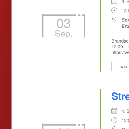
3.
13:
03
Spr
Er
Sep.
Brandsch
13:00 - 
https://
WEI
Stre
4.
12: