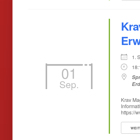
Kra
Erw
1.
01
18:
Spr
Sep.
Er
Krav Mag
Informat
https:/
WEI