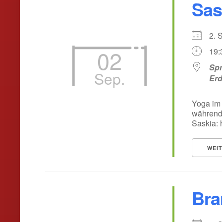
Sas
2.
02
19:
Spr
Sep.
Er
Yoga im 
während 
Saskia: 
WEI
Bra