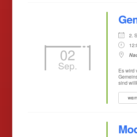
Gem
2.
12:
02
Nac
Sep.
Es wird 
Gemeinsa
sind wil
WEI
Mod