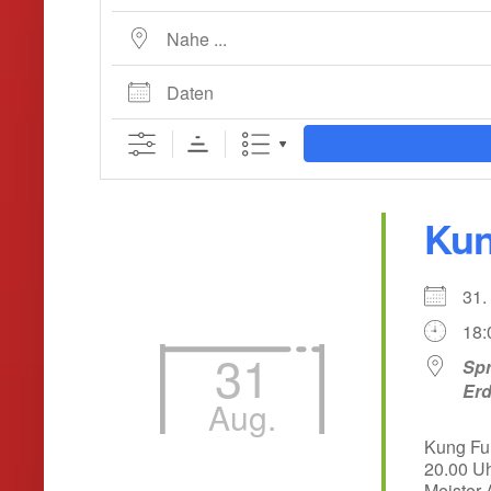
Nahe ...
Daten
Kun
31
18:
31
Spr
Er
Aug.
Kung Fu
20.00 Uh
Meister A