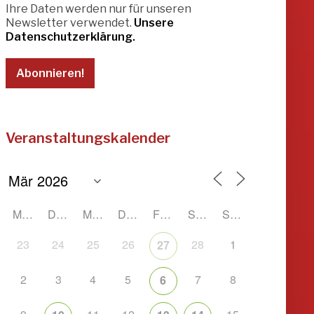
Ihre Daten werden nur für unseren
Newsletter verwendet.
Unsere
Datenschutzerklärung.
Veranstaltungskalender
MONTAG
DIENSTAG
MITTWOCH
DONNERSTAG
FREITAG
SAMSTAG
SONNTAG
23
24
25
26
28
1
27
2
3
4
5
7
8
6