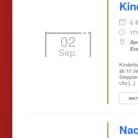
Kin
2.
17:
02
Spr
Er
Sep.
Kinderb
ab 10 Ja
Stepptan
Uhr [...]
WEI
Nac