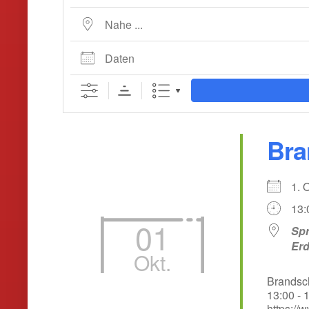
Nahe ...
Daten
Bra
1. 
13:
01
Spr
Er
Okt.
Brandsch
13:00 - 
https://