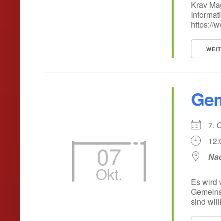
Krav Mag
Informat
https:/
WEI
Gem
7. 
12:
07
Nac
Okt.
Es wird 
Gemeinsa
sind wil