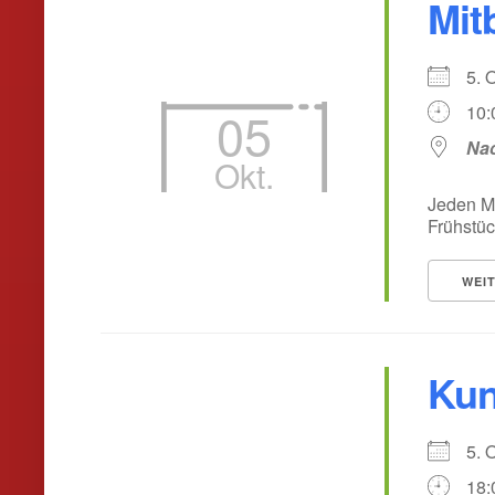
Mit
5. 
05
10:
Nac
Okt.
Jeden M
Frühstüc
WEI
Kun
5. 
18: