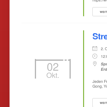
WEI
Stre
2. 
12:
02
Spr
Er
Okt.
Jeden Fr
Gong, Yo
WEI