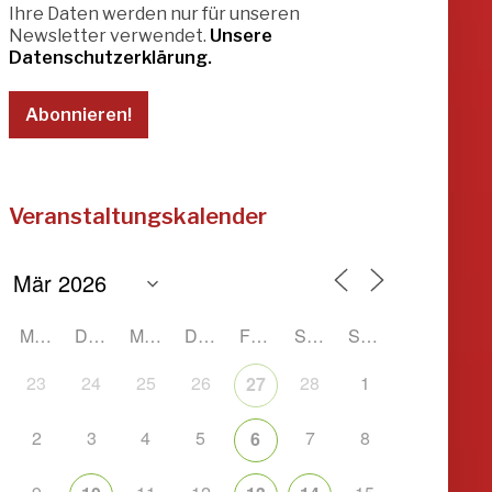
Ihre Daten werden nur für unseren
Newsletter verwendet.
Unsere
Datenschutzerklärung.
Veranstaltungskalender
MONTAG
DIENSTAG
MITTWOCH
DONNERSTAG
FREITAG
SAMSTAG
SONNTAG
23
24
25
26
28
1
27
2
3
4
5
7
8
6