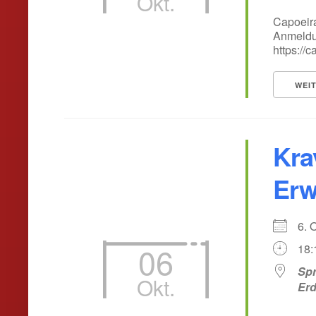
Okt.
Capoeira
Anmeldun
https://
WEI
Kra
Erw
6. 
06
18:
Spr
Okt.
Er