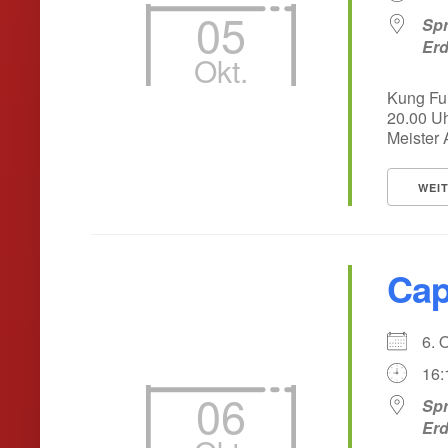
05
Spr
Er
Okt.
Kung Fu
20.00 Uh
Meister A
WEI
Cap
6. 
16:
06
Spr
Er