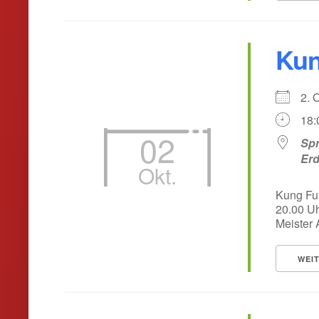
Kun
2. 
18:
02
Spr
Er
Okt.
Kung Fu
20.00 Uh
Meister A
WEI