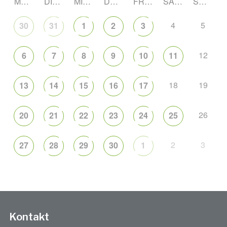
MONTAG
DIENSTAG
MITTWOCH
DONNERSTAG
FREITAG
SAMSTAG
SONNTAG
4
5
30
31
1
2
3
12
6
7
8
9
10
11
18
19
13
14
15
16
17
26
20
21
22
23
24
25
2
3
27
28
29
30
1
Kontakt