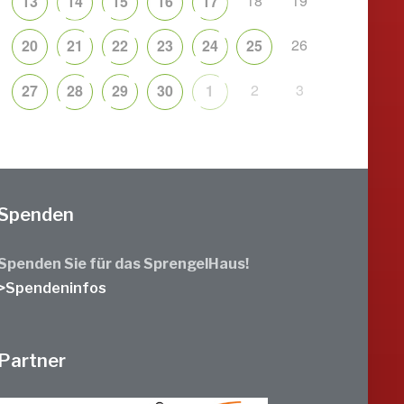
18
19
13
14
15
16
17
26
20
21
22
23
24
25
2
3
27
28
29
30
1
Spenden
Spenden Sie für das SprengelHaus!
>Spendeninfos
Partner