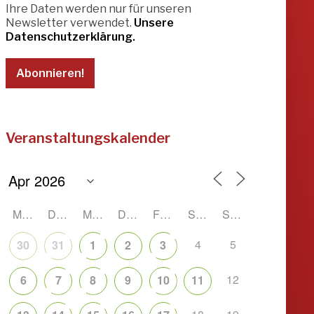
Ihre Daten werden nur für unseren
Newsletter verwendet.
Unsere
Datenschutzerklärung.
Veranstaltungskalender
MONTAG
DIENSTAG
MITTWOCH
DONNERSTAG
FREITAG
SAMSTAG
SONNTAG
4
5
30
31
1
2
3
12
6
7
8
9
10
11