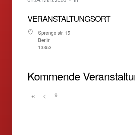
on
24. März 2026
in
VERANSTALTUNGSORT
Sprengelstr. 15
Berlin
13353
Kommende Veranstalt
9