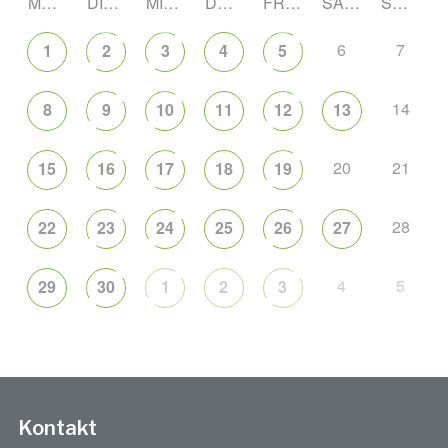
MONTAG
DIENSTAG
MITTWOCH
DONNERSTAG
FREITAG
SAMSTAG
SONNTAG
6
7
1
2
3
4
5
14
8
9
10
11
12
13
20
21
15
16
17
18
19
28
22
23
24
25
26
27
4
5
29
30
1
2
3
Kontakt