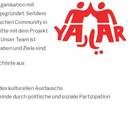
rganisation mit
 gegründet. Seitdem
nischen Community in
Mitte mit dem Projekt
 Unser Team ist
aben und Ziele sind:
üchtete aus
es kulturellen Austauschs
de durch politische und soziale Partizipation