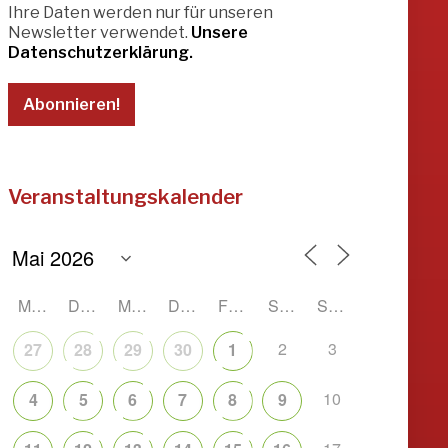
Ihre Daten werden nur für unseren
Newsletter verwendet.
Unsere
Datenschutzerklärung.
Veranstaltungskalender
MONTAG
DIENSTAG
MITTWOCH
DONNERSTAG
FREITAG
SAMSTAG
SONNTAG
2
3
27
28
29
30
1
10
4
5
6
7
8
9