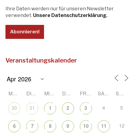
Ihre Daten werden nur für unseren Newsletter
verwendet.
Unsere Datenschutzerklärung.
Veranstaltungskalender
MONTAG
DIENSTAG
MITTWOCH
DONNERSTAG
FREITAG
SAMSTAG
SONNTAG
4
5
30
31
1
2
3
12
6
7
8
9
10
11