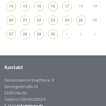
18
19
13
14
15
16
17
26
20
21
22
23
24
25
2
3
27
28
29
30
1
Kontakt
Gemeinsam im Stadtteil e. V.
Sprengelstraße 15
13353 Berlin
Telefon: 03045028524
E-Mail:
info@gisev.de