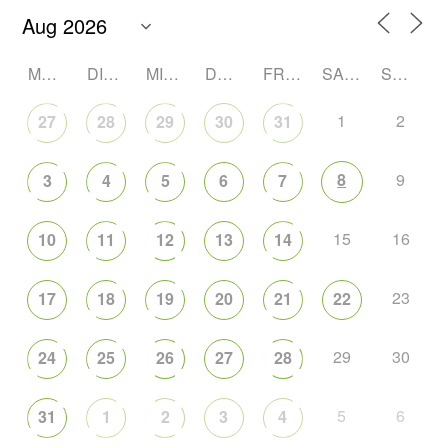
MONTAG
DIENSTAG
MITTWOCH
DONNERSTAG
FREITAG
SAMSTAG
SONNTAG
1
2
27
28
29
30
31
8
9
3
4
5
6
7
15
16
10
11
12
13
14
23
17
18
19
20
21
22
29
30
24
25
26
27
28
5
6
31
1
2
3
4