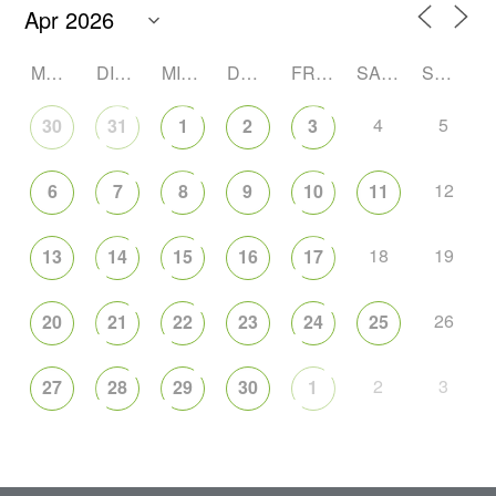
MONTAG
DIENSTAG
MITTWOCH
DONNERSTAG
FREITAG
SAMSTAG
SONNTAG
4
5
30
31
1
2
3
12
6
7
8
9
10
11
18
19
13
14
15
16
17
26
20
21
22
23
24
25
2
3
27
28
29
30
1