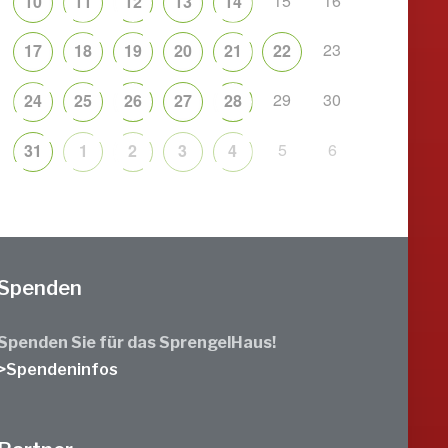
15
16
10
11
12
13
14
23
17
18
19
20
21
22
29
30
24
25
26
27
28
5
6
31
1
2
3
4
Spenden
Spenden Sie für das SprengelHaus!
>Spendeninfos