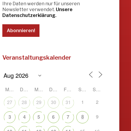
Ihre Daten werden nur für unseren
Newsletter verwendet.
Unsere
Datenschutzerklärung.
Veranstaltungskalender
MONTAG
DIENSTAG
MITTWOCH
DONNERSTAG
FREITAG
SAMSTAG
SONNTAG
1
2
27
28
29
30
31
8
9
3
4
5
6
7