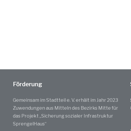
Förderung
Gemeinsam im Stadtteil e. V. erhält im Jahr 2023
Zuwendungen aus Mitteln des Bezirks Mitte für
das Projekt „Sicherung sozialer Infrastruktur
SprengelHaus“