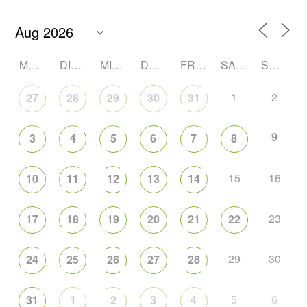
MONTAG
DIENSTAG
MITTWOCH
DONNERSTAG
FREITAG
SAMSTAG
SONNTAG
1
2
27
28
29
30
31
9
3
4
5
6
7
8
15
16
10
11
12
13
14
23
17
18
19
20
21
22
29
30
24
25
26
27
28
5
6
31
1
2
3
4