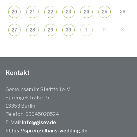
26
20
21
22
23
24
25
2
3
27
28
29
30
1
Kontakt
Gemeinsam im Stadtteil e. V.
Sprengelstraße 15
13353 Berlin
Telefon: 03045028524
E-Mail:
info@gisev.de
https://sprengelhaus-wedding.de