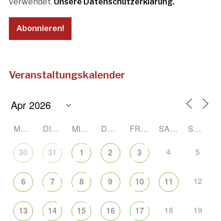
verwendet.
Unsere Datenschutzerklärung.
Veranstaltungskalender
MONTAG
DIENSTAG
MITTWOCH
DONNERSTAG
FREITAG
SAMSTAG
SONNTAG
4
5
30
31
1
2
3
12
6
7
8
9
10
11
18
19
13
14
15
16
17