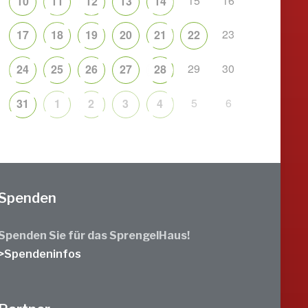
15
16
10
11
12
13
14
23
17
18
19
20
21
22
29
30
24
25
26
27
28
5
6
31
1
2
3
4
Spenden
Spenden Sie für das SprengelHaus!
>Spendeninfos