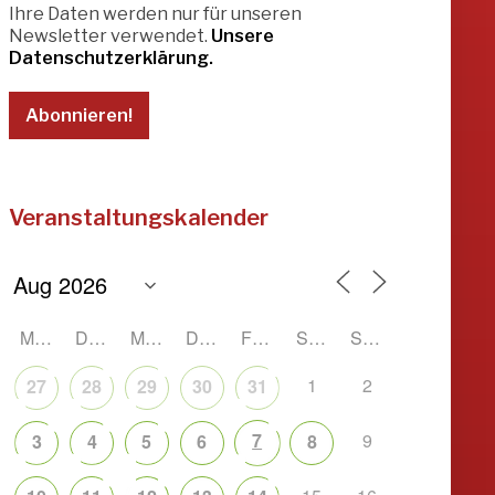
Ihre Daten werden nur für unseren
Newsletter verwendet.
Unsere
Datenschutzerklärung.
Veranstaltungskalender
MONTAG
DIENSTAG
MITTWOCH
DONNERSTAG
FREITAG
SAMSTAG
SONNTAG
1
2
27
28
29
30
31
7
9
3
4
5
6
8