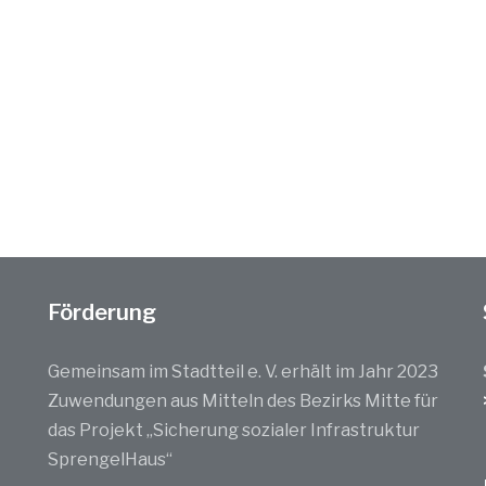
Förderung
Gemeinsam im Stadtteil e. V. erhält im Jahr 2023
Zuwendungen aus Mitteln des Bezirks Mitte für
das Projekt „Sicherung sozialer Infrastruktur
SprengelHaus“