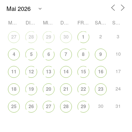
MONTAG
DIENSTAG
MITTWOCH
DONNERSTAG
FREITAG
SAMSTAG
SONNTAG
2
3
27
28
29
30
1
10
4
5
6
7
8
9
17
11
12
13
14
15
16
24
18
19
20
21
22
23
30
31
25
26
27
28
29