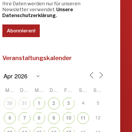
Ihre Daten werden nur für unseren
Newsletter verwendet.
Unsere
Datenschutzerklärung.
Veranstaltungskalender
MONTAG
DIENSTAG
MITTWOCH
DONNERSTAG
FREITAG
SAMSTAG
SONNTAG
4
5
30
31
1
2
3
12
6
7
8
9
10
11