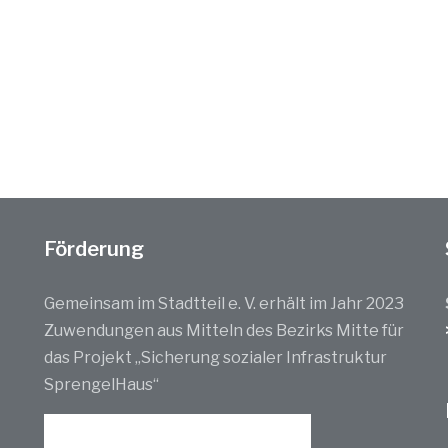
Förderung
Gemeinsam im Stadtteil e. V. erhält im Jahr 2023
Zuwendungen aus Mitteln des Bezirks Mitte für
das Projekt „Sicherung sozialer Infrastruktur
SprengelHaus“