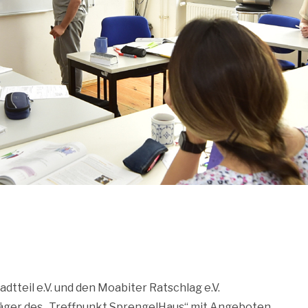
tteil e.V. und den Moabiter Ratschlag e.V.
räger des „Treffpunkt SprengelHaus“ mit Angeboten