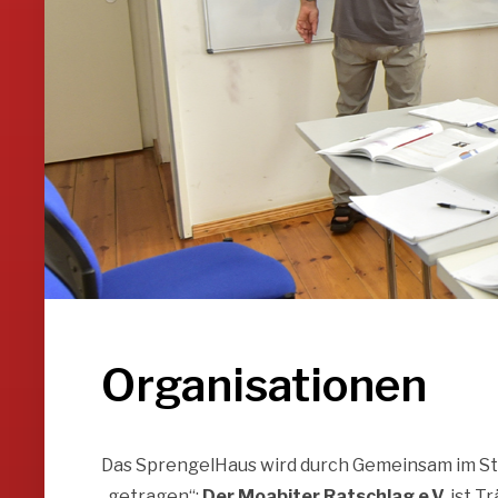
Organisationen
Das SprengelHaus wird durch Gemeinsam im Stad
„getragen“:
Der Moabiter Ratschlag e.V.
ist T