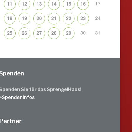
17
11
12
13
14
15
16
24
18
19
20
21
22
23
30
31
25
26
27
28
29
Spenden
Spenden Sie für das SprengelHaus!
>Spendeninfos
Partner