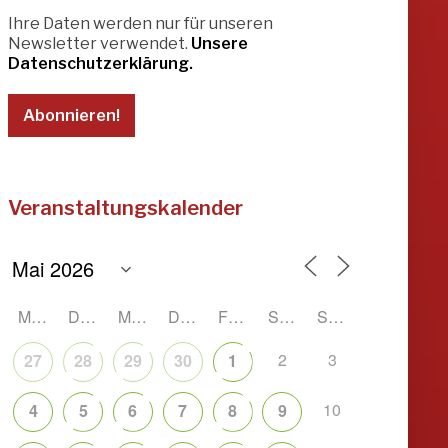
Ihre Daten werden nur für unseren
Newsletter verwendet.
Unsere
Datenschutzerklärung.
Veranstaltungskalender
MONTAG
DIENSTAG
MITTWOCH
DONNERSTAG
FREITAG
SAMSTAG
SONNTAG
2
3
27
28
29
30
1
10
4
5
6
7
8
9