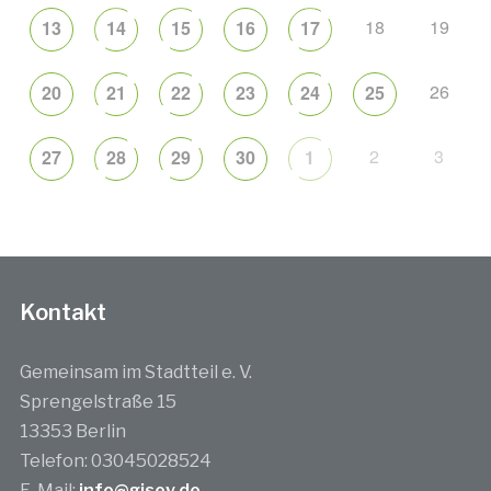
18
19
13
14
15
16
17
26
20
21
22
23
24
25
2
3
27
28
29
30
1
Kontakt
Gemeinsam im Stadtteil e. V.
Sprengelstraße 15
13353 Berlin
Telefon: 03045028524
E-Mail:
info@gisev.de