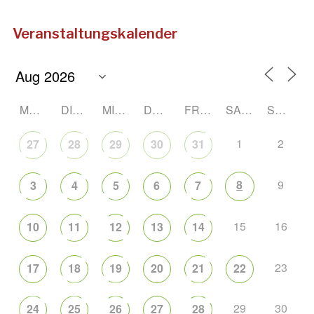
Veranstaltungskalender
MONTAG
DIENSTAG
MITTWOCH
DONNERSTAG
FREITAG
SAMSTAG
SONNTAG
1
2
27
28
29
30
31
8
9
3
4
5
6
7
15
16
10
11
12
13
14
23
17
18
19
20
21
22
29
30
24
25
26
27
28