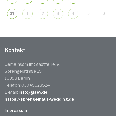
5
6
31
1
2
3
4
Kontakt
Gemeinsam im Stadtteil e. V.
Sprengelstraße 15
13353 Berlin
Telefon: 03045028524
E-Mail:
info@gisev.de
https://sprengelhaus-wedding.de
Impressum