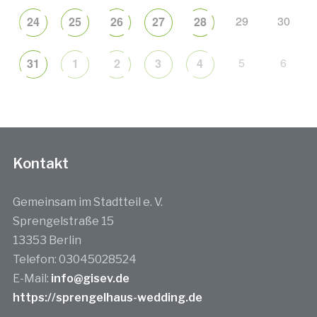
29
30
24
25
26
27
28
5
6
31
1
2
3
4
Kontakt
Gemeinsam im Stadtteil e. V.
Sprengelstraße 15
13353 Berlin
Telefon: 03045028524
E-Mail:
info@gisev.de
https://sprengelhaus-wedding.de