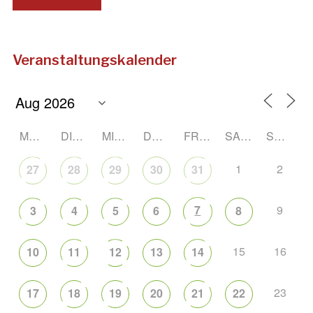
Veranstaltungskalender
MONTAG
DIENSTAG
MITTWOCH
DONNERSTAG
FREITAG
SAMSTAG
SONNTAG
1
2
27
28
29
30
31
7
9
3
4
5
6
8
15
16
10
11
12
13
14
23
17
18
19
20
21
22