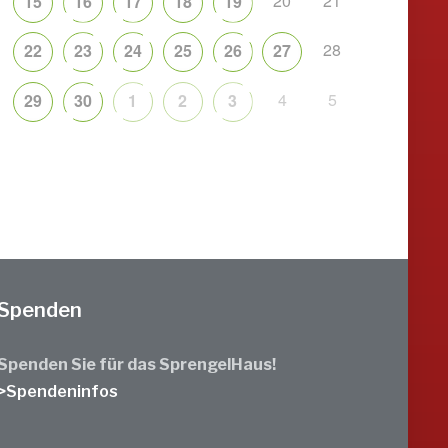
20
21
15
16
17
18
19
28
22
23
24
25
26
27
4
5
29
30
1
2
3
Spenden
Spenden Sie für das SprengelHaus!
>Spendeninfos