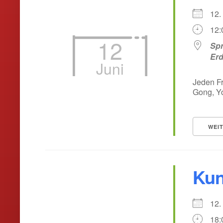
12.
12:
12
Spr
Er
Juni
Jeden Fr
Gong, Yo
WEI
Kun
12.
18: