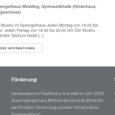
engelhaus Wedding, Gymnastikhalle (Hinterhaus,
dgeschoss)
 Wushu im Sprengelhaus Jeden Montag von 18.00 bis
r; Jeden Freitag von 18.00 bis 20.00 Uhr Der Wushu
ndré Tatchum bietet [...]
TERE INFORMATIONEN
Förderung
Gemeinsam im Stadtteil e. V. erhält im Jahr 2023
Zuwendungen aus Mitteln des Bezirks Mitte für
das Projekt „Sicherung sozialer Infrastruktur
SprengelHaus“