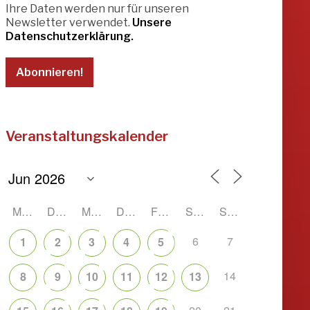
Ihre Daten werden nur für unseren
Newsletter verwendet.
Unsere
Datenschutzerklärung.
Veranstaltungskalender
MONTAG
DIENSTAG
MITTWOCH
DONNERSTAG
FREITAG
SAMSTAG
SONNTAG
6
7
1
2
3
4
5
14
8
9
10
11
12
13