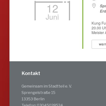
12
Spr
Er
Juni
Kung Fu
20.00 Uh
Meister A
WEI
Kontakt
Gemeinsam im Stadtteil e. V.
Sprengelstraße 15
13353 Berlin
Telefon: 03045028524