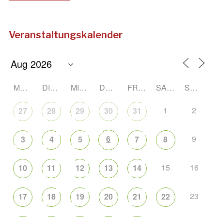
Veranstaltungskalender
MONTAG
DIENSTAG
MITTWOCH
DONNERSTAG
FREITAG
SAMSTAG
SONNTAG
1
2
27
28
29
30
31
6
9
3
4
5
7
8
15
16
10
11
12
13
14
23
17
18
19
20
21
22