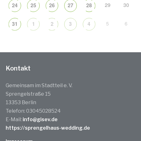
29
30
24
25
26
27
28
5
6
31
1
2
3
4
Kontakt
Gemeinsam im Stadtteil e. V.
Sprengelstraße 15
13353 Berlin
Telefon: 03045028524
E-Mail:
info@gisev.de
https://sprengelhaus-wedding.de