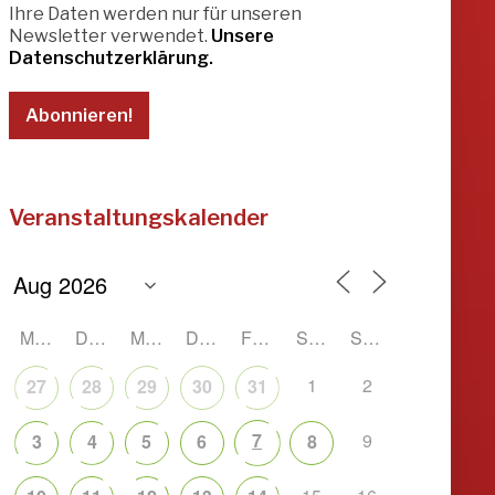
Ihre Daten werden nur für unseren
Newsletter verwendet.
Unsere
Datenschutzerklärung.
Veranstaltungskalender
MONTAG
DIENSTAG
MITTWOCH
DONNERSTAG
FREITAG
SAMSTAG
SONNTAG
1
2
27
28
29
30
31
7
9
3
4
5
6
8