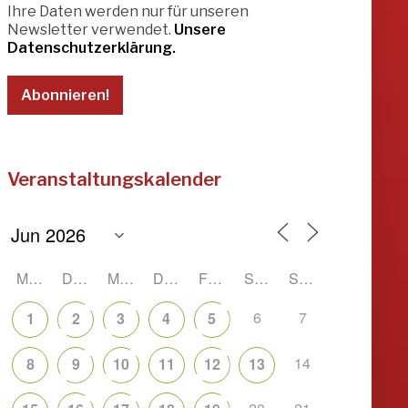
Ihre Daten werden nur für unseren
Newsletter verwendet.
Unsere
Datenschutzerklärung.
Veranstaltungskalender
MONTAG
DIENSTAG
MITTWOCH
DONNERSTAG
FREITAG
SAMSTAG
SONNTAG
6
7
1
2
3
4
5
14
8
9
10
11
12
13