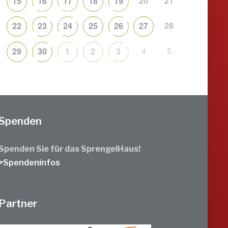
20
21
15
16
17
18
19
28
22
23
24
25
26
27
4
5
29
30
1
2
3
Spenden
Spenden Sie für das SprengelHaus!
>Spendeninfos
Partner