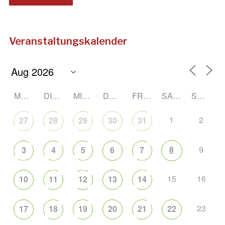
Veranstaltungskalender
MONTAG
DIENSTAG
MITTWOCH
DONNERSTAG
FREITAG
SAMSTAG
SONNTAG
1
2
27
28
29
30
31
8
9
3
4
5
6
7
15
16
10
11
12
13
14
23
17
18
19
20
21
22