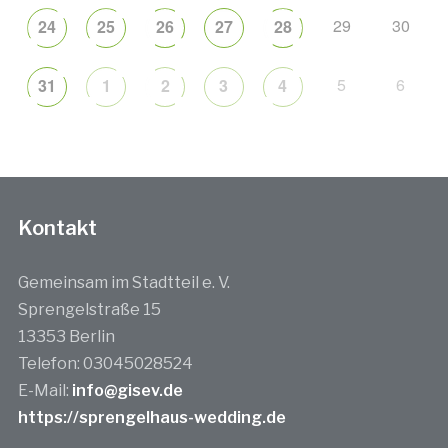
29
30
24
25
26
27
28
5
6
31
1
2
3
4
Kontakt
Gemeinsam im Stadtteil e. V.
Sprengelstraße 15
13353 Berlin
Telefon: 03045028524
E-Mail:
info@gisev.de
https://sprengelhaus-wedding.de