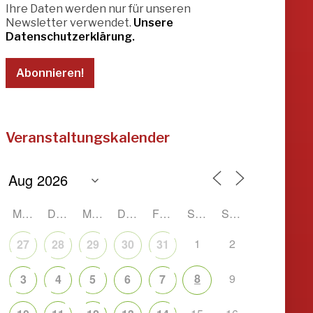
Ihre Daten werden nur für unseren
Newsletter verwendet.
Unsere
Datenschutzerklärung.
Veranstaltungskalender
MONTAG
DIENSTAG
MITTWOCH
DONNERSTAG
FREITAG
SAMSTAG
SONNTAG
1
2
27
28
29
30
31
8
9
3
4
5
6
7