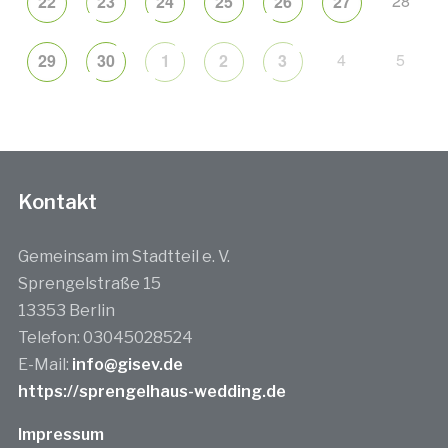
28
22
23
24
25
26
27
4
5
29
30
1
2
3
Kontakt
Gemeinsam im Stadtteil e. V.
Sprengelstraße 15
13353 Berlin
Telefon: 03045028524
E-Mail:
info@gisev.de
https://sprengelhaus-wedding.de
Impressum