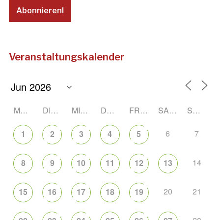
Veranstaltungskalender
MONTAG
DIENSTAG
MITTWOCH
DONNERSTAG
FREITAG
SAMSTAG
SONNTAG
6
7
1
2
3
4
5
14
8
9
10
11
12
13
20
21
15
16
17
18
19