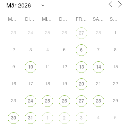
MONTAG
DIENSTAG
MITTWOCH
DONNERSTAG
FREITAG
SAMSTAG
SONNTAG
23
24
25
26
28
1
27
2
3
4
5
7
8
6
9
11
12
15
10
13
14
16
17
18
19
21
22
20
23
29
24
25
26
27
28
4
5
30
31
1
2
3