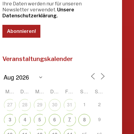
Ihre Daten werden nur für unseren
Newsletter verwendet.
Unsere
Datenschutzerklärung.
Veranstaltungskalender
MONTAG
DIENSTAG
MITTWOCH
DONNERSTAG
FREITAG
SAMSTAG
SONNTAG
1
2
27
28
29
30
31
7
9
3
4
5
6
8