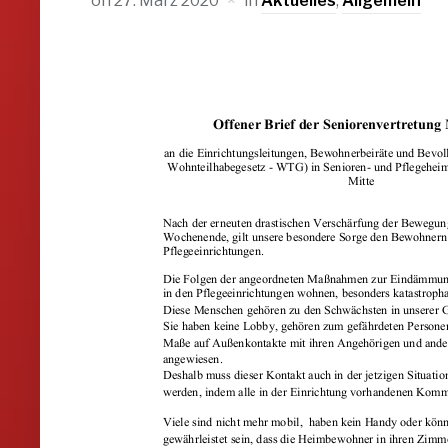
on
27. März 2020
in
Aktuelles
,
Allgemein