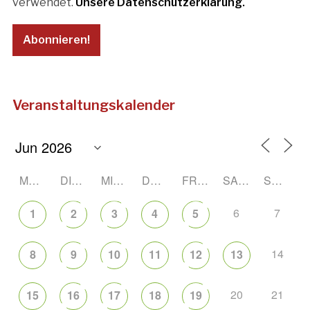
verwendet.
Unsere Datenschutzerklärung.
Veranstaltungskalender
MONTAG
DIENSTAG
MITTWOCH
DONNERSTAG
FREITAG
SAMSTAG
SONNTAG
6
7
1
2
3
4
5
14
8
9
10
11
12
13
20
21
15
16
17
18
19