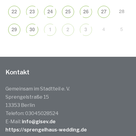
28
22
23
24
25
26
27
4
5
29
30
1
2
3
Kontakt
Gemeinsam im Stadtteil e. V.
Sprengelstraße 15
13353 Berlin
Telefon: 03045028524
E-Mail:
info@gisev.de
https://sprengelhaus-wedding.de