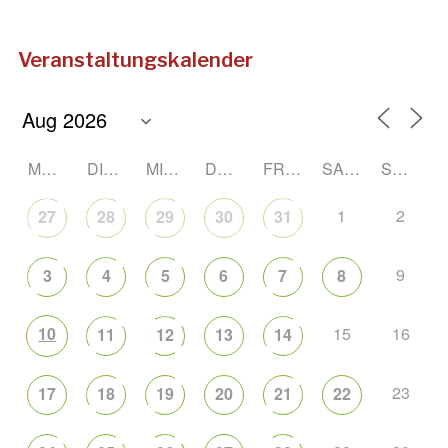
Veranstaltungskalender
MONTAG
DIENSTAG
MITTWOCH
DONNERSTAG
FREITAG
SAMSTAG
SONNTAG
1
2
27
28
29
30
31
9
3
4
5
6
7
8
10
15
16
11
12
13
14
23
17
18
19
20
21
22