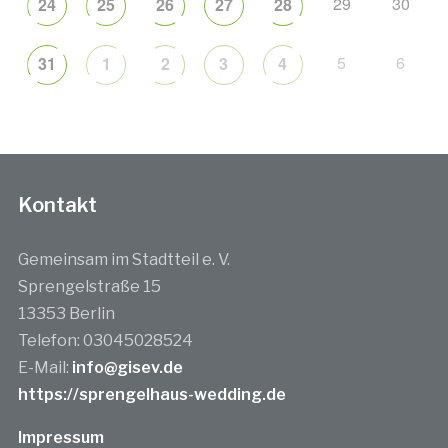
29
30
24
25
26
27
28
5
6
31
1
2
3
4
Kontakt
Gemeinsam im Stadtteil e. V.
Sprengelstraße 15
13353 Berlin
Telefon: 03045028524
E-Mail:
info@gisev.de
https://sprengelhaus-wedding.de
Impressum