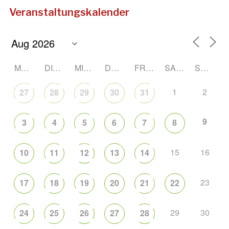
Veranstaltungskalender
MONTAG
DIENSTAG
MITTWOCH
DONNERSTAG
FREITAG
SAMSTAG
SONNTAG
1
2
27
28
29
30
31
9
3
4
5
6
7
8
15
16
10
11
12
13
14
23
17
18
19
20
21
22
29
30
24
25
26
27
28