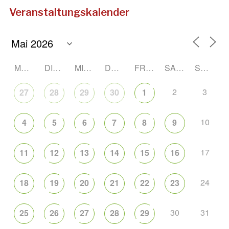
Veranstaltungskalender
MONTAG
DIENSTAG
MITTWOCH
DONNERSTAG
FREITAG
SAMSTAG
SONNTAG
2
3
27
28
29
30
1
10
4
5
6
7
8
9
17
11
12
13
14
15
16
24
18
19
20
21
22
23
30
31
25
26
27
28
29