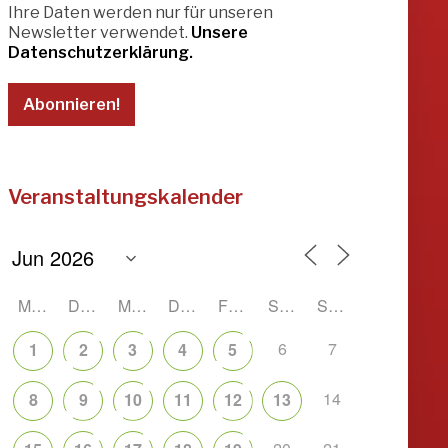
Ihre Daten werden nur für unseren
Newsletter verwendet.
Unsere
Datenschutzerklärung.
Veranstaltungskalender
MONTAG
DIENSTAG
MITTWOCH
DONNERSTAG
FREITAG
SAMSTAG
SONNTAG
6
7
1
2
3
4
5
14
8
9
10
11
12
13