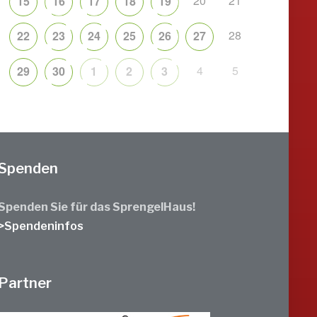
20
21
15
16
17
18
19
28
22
23
24
25
26
27
4
5
29
30
1
2
3
Spenden
Spenden Sie für das SprengelHaus!
>Spendeninfos
Partner