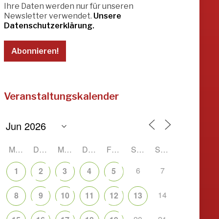
Ihre Daten werden nur für unseren
Newsletter verwendet.
Unsere
Datenschutzerklärung.
Veranstaltungskalender
MONTAG
DIENSTAG
MITTWOCH
DONNERSTAG
FREITAG
SAMSTAG
SONNTAG
6
7
1
2
3
4
5
14
8
9
10
11
12
13