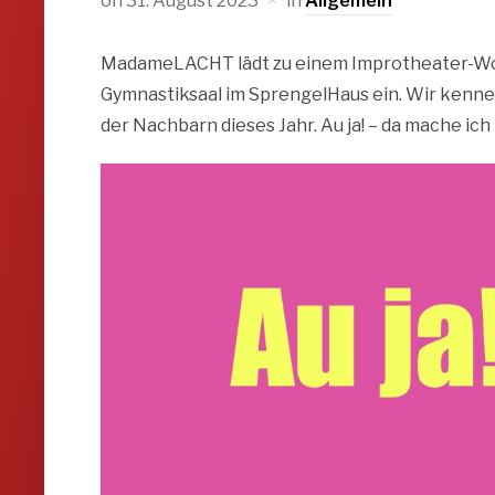
on
31. August 2023
in
Allgemein
MadameLACHT lädt zu einem Improtheater-Work
Gymnastiksaal im SprengelHaus ein. Wir kennen
der Nachbarn dieses Jahr. Au ja! – da mache ich 