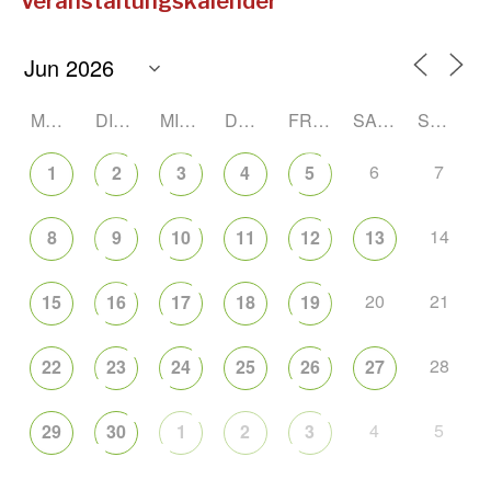
Veranstaltungskalender
MONTAG
DIENSTAG
MITTWOCH
DONNERSTAG
FREITAG
SAMSTAG
SONNTAG
6
7
1
2
3
4
5
14
8
9
10
11
12
13
20
21
15
16
17
18
19
28
22
23
24
25
26
27
4
5
29
30
1
2
3