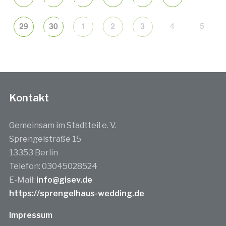
4
5
29
30
1
2
3
Kontakt
Gemeinsam im Stadtteil e. V.
Sprengelstraße 15
13353 Berlin
Telefon: 03045028524
E-Mail:
info@gisev.de
https://sprengelhaus-wedding.de
Impressum