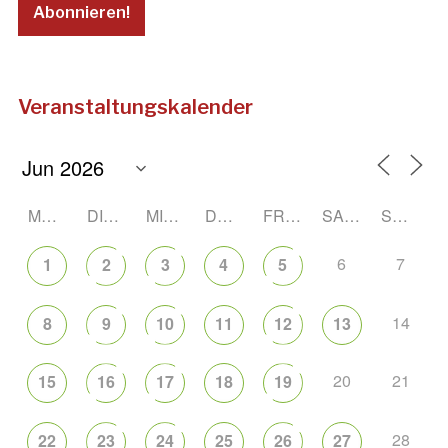
Veranstaltungskalender
MONTAG
DIENSTAG
MITTWOCH
DONNERSTAG
FREITAG
SAMSTAG
SONNTAG
6
7
1
2
3
4
5
14
8
9
10
11
12
13
20
21
15
16
17
18
19
28
22
23
24
25
26
27