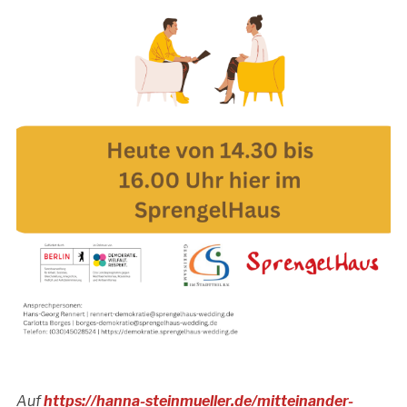
Auf
https://hanna-steinmueller.de/mitteinander-