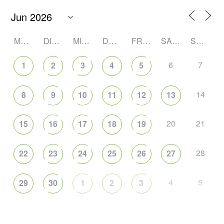
MONTAG
DIENSTAG
MITTWOCH
DONNERSTAG
FREITAG
SAMSTAG
SONNTAG
6
7
1
2
3
4
5
14
8
9
10
11
12
13
20
21
15
16
17
18
19
28
22
23
24
25
26
27
4
5
29
30
1
2
3