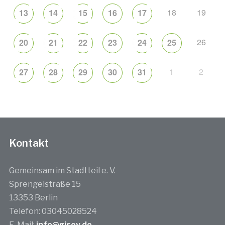
18
19
13
14
15
16
17
26
20
21
22
23
24
25
1
2
27
28
29
30
31
Kontakt
Gemeinsam im Stadtteil e. V.
Sprengelstraße 15
13353 Berlin
Telefon: 03045028524
E-Mail:
info@gisev.de