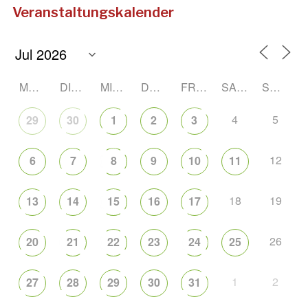
Veranstaltungskalender
MONTAG
DIENSTAG
MITTWOCH
DONNERSTAG
FREITAG
SAMSTAG
SONNTAG
4
5
29
30
1
2
3
12
6
7
8
9
10
11
18
19
13
14
15
16
17
26
20
21
22
23
24
25
1
2
27
28
29
30
31