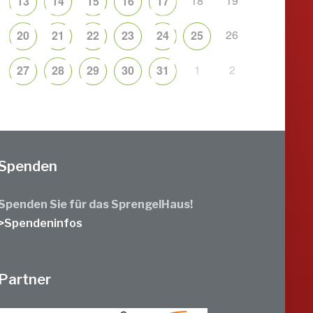
18
19
13
14
15
16
17
26
20
21
22
23
24
25
1
2
27
28
29
30
31
Spenden
Spenden Sie für das SprengelHaus!
>Spendeninfos
Partner