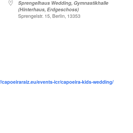
Sprengelhaus Wedding, Gymnastikhalle
(Hinterhaus, Erdgeschoss)
Sprengelstr. 15, Berlin, 13353
 Kalender
iCalendar
//capoeiraraiz.eu/events-icr/capoeira-kids-wedding/