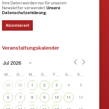
Ihre Daten werden nur für unseren
Newsletter verwendet.
Unsere
Datenschutzerklärung.
Office 365
Outlook Live
Veranstaltungskalender
MONTAG
DIENSTAG
MITTWOCH
DONNERSTAG
FREITAG
SAMSTAG
SONNTAG
4
5
29
30
1
2
3
12
6
7
8
9
10
11