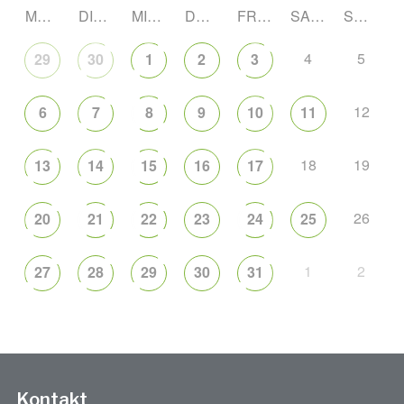
MONTAG
DIENSTAG
MITTWOCH
DONNERSTAG
FREITAG
SAMSTAG
SONNTAG
4
5
29
30
1
2
3
12
6
7
8
9
10
11
18
19
13
14
15
16
17
26
20
21
22
23
24
25
1
2
27
28
29
30
31
Kontakt