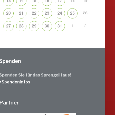
18
19
13
14
15
16
17
26
20
21
22
23
24
25
1
2
27
28
29
30
31
Spenden
Spenden Sie für das SprengelHaus!
>Spendeninfos
Partner