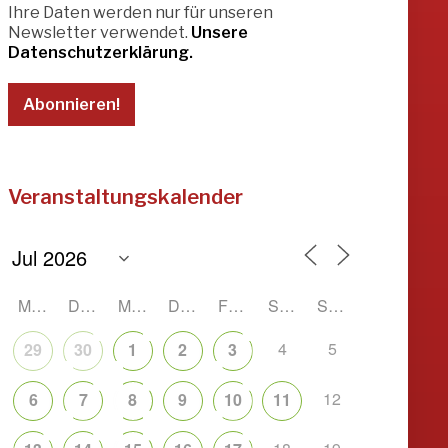
Ihre Daten werden nur für unseren
Newsletter verwendet.
Unsere
Datenschutzerklärung.
Veranstaltungskalender
MONTAG
DIENSTAG
MITTWOCH
DONNERSTAG
FREITAG
SAMSTAG
SONNTAG
4
5
29
30
1
2
3
12
6
7
8
9
10
11