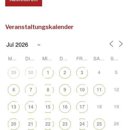
Veranstaltungskalender
MONTAG
DIENSTAG
MITTWOCH
DONNERSTAG
FREITAG
SAMSTAG
SONNTAG
4
5
29
30
1
2
3
12
6
7
8
9
10
11
18
19
13
14
15
16
17
26
20
21
22
23
24
25